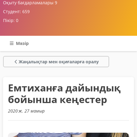
Оқыту бағдарламалары
9
Студент:
659
Пікір:
0
Мәзір
Жаңалықтар мен оқиғаларға оралу
Емтиханға дайындық
бойынша кеңестер
2020 ж. 27 мамыр