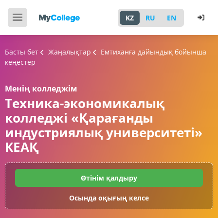
KZ
RU
EN
Басты бет
Жаңалықтар
Емтиханға дайындық бойынша
кеңестер
Менің колледжім
Техника-экономикалық
колледжі «Қарағанды
индустриялық университеті»
КЕАҚ
Өтінім қалдыру
Осында оқығың келсе