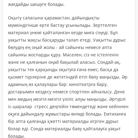
жағдайды шешуге болады.
Оқыту саласына қарамастан, дайындықты
мүмкіндігінше ерте бастау ұсынылады. Зерттелген
материал үнемі қайталанған кезде миға сіңеді. Бұл
уақытты жақсы басқаруды талап етеді. Уақытты дұрыс
бөлудің ең оңай жолы - ай сайынғы немесе апта
сайынғы жоспарды құру. Мәселен, сіз не істелгенін
және не қалғанын оңай бақылай аласыз. Сондай-ақ,
уақытты тек қарқынды оқытуға ғана емес, басқа да
қызмет түрлеріне де жететіндей етіп бөлу маңызды. Әр
адамның өз қалаулары бар: кинотеатрға бару,
достарымен кездесу немесе спортпен айналысу. Дене
мен мидың мезгіл-мезгіл үзіліс алуы маңызды. Әртүрлі
іс-шаралар стресс деңгейін төмендетеді және кейіннен
оқуға дайындалу жұмыстары өнімді болады. Емтиханға
бір апта қалғанда қжетті материалды игрген дұрыс
болар еді. Сонда материалды баяу қайталауға уақыт
болады.