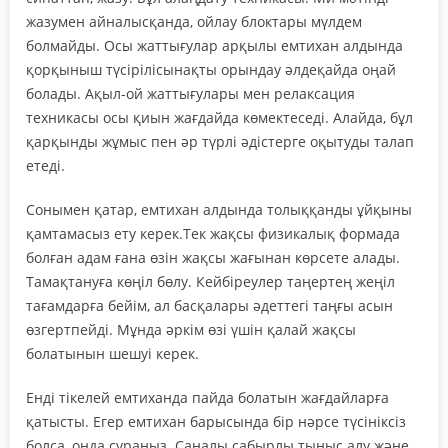
жазумен айналысқанда, ойлау блоктары мүлдем
болмайды. Осы жаттығулар арқылы емтихан алдында
қорқыныш түсірілісынақты орындау әлдеқайда оңай
болады. Ақыл-ой жаттығулары мен релаксация
техникасы осы қиын жағдайда көмектеседі. Алайда, бұл
қарқынды жұмыс пен әр түрлі әдістерге оқытуды талап
етеді.
Сонымен қатар, емтихан алдында толыққанды ұйқыны
қамтамасыз ету керек.Тек жақсы физикалық формада
болған адам ғана өзін жақсы жағынан көрсете алады.
Тамақтануға көңіл бөлу. Кейбіреулер таңертең жеңіл
тағамдарға бейім, ал басқалары әдеттегі таңғы асын
өзгертпейді. Мұнда әркім өзі үшін қалай жақсы
болатынын шешуі керек.
Енді тікелей емтиханда пайда болатын жағдайларға
қатысты. Егер емтихан барысында бір нәрсе түсініксіз
болса, онда сұраңыз. Саналы сабырлы тыныс алу және