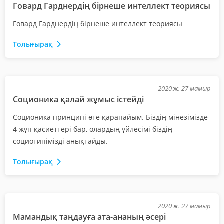
Говард Гарднердің бірнеше интеллект теориясы
Говард Гарднердің бірнеше интеллект теориясы
Толығырақ
2020 ж. 27 мамыр
Соционика қалай жұмыс істейді
Соционика принципі өте қарапайым. Біздің мінезімізде
4 жұп қасиеттері бар, олардың үйлесімі біздің
социотипімізді анықтайды.
Толығырақ
2020 ж. 27 мамыр
Мамандық таңдауға ата-ананың әсері