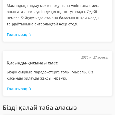
Мамандық таңдау мектеп оқушысы үшін ғана емес,
оның ата-анасы үшін де қиындық туғызады. Әдейі
немесе байқаусызда ата-ана баласының қай жолды
таңдайтынына айтарлықтай әсер етеді.
Толығырақ
2020 ж. 27 мамыр
Қисынды-қисынды емес
Біздің өміріміз парадокстерге толы. Мысалы, біз
қисынды ойлауды жақсы көреміз.
Толығырақ
Бізді қалай таба аласыз