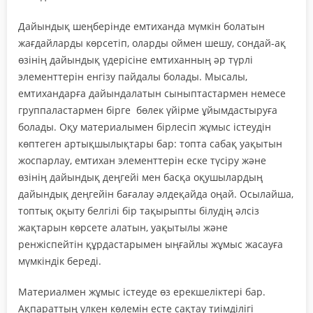
Дайындық шеңберінде емтиханда мүмкін болатын
жағдайларды көрсетіп, оларды оймен шешу, сондай-ақ
өзінің дайындық үдерісіне емтиханның әр түрлі
элементтерін енгізу пайдалы болады. Мысалы,
емтихандарға дайындалатын сыныптастармен немесе
группаластармен бірге бөлек үйірме ұйымдастыруға
болады. Оқу материалымен бірлесіп жұмыс істеудін
көптеген артықшылықтары бар: топта сабақ уақытын
жоспарлау, емтихан элементтерін еске түсіру және
өзінің дайындық деңгейі мен басқа оқушылардың
дайындық деңгейін бағалау әлдеқайда оңай. Осылайша,
топтық оқыту белгілі бір тақырыпты білудің әлсіз
жақтарын көрсете алатын, уақытылы және
ренжіспейтін құрдастарымен ыңғайлы жұмыс жасауға
мүмкіндік береді.
Материалмен жұмыс істеуде өз ерекшеліктері бар.
Ақпараттың үлкен көлемін есте сақтау тиімділігі