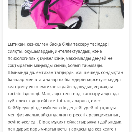
Емтихан, кез-келген басқа білім тексеру тәсілдері
сияқты, оқушылардың интеллектуалдық және
психологиялық күйзелісінің максималды деңгейіне
соқтыратын маңызды сынақ болып табылады.
Шынында да, емтихан тағдырды жиі шешеді, сондықтан
балалар мен ата-аналар өз білімдерін көрсетуге кедергі
келтірмеу үшін емтиханға дайындалудың ең жақсы
тәсілін ізденеді. Маңызды тесттерді тапсыру алдында
күйгелектік деңгейі өсетіні таңғаларлық емес.
Кейбіреулерінде күйгелектік деңгейі үрейінің қашуы
мен физикалық айқындалған стресстік реакциясының
өсуіне әкеледі. Бірақ мұқият ойластырылған дайындық
пен дұрыс қарым-қатынастың арқасында кез келген