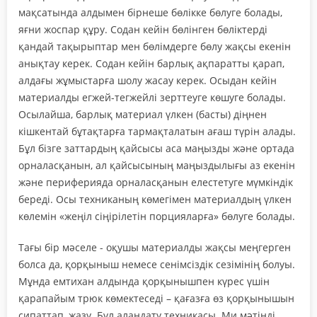
мақсатында алдымен бірнеше бөлікке бөлуге болады,
яғни жоспар құру. Содан кейін бөлінген бөліктерді
қандай тақырыптар мен бөлімдерге бөлу жақсы екенін
анықтау керек. Содан кейін барлық ақпаратты қарап,
алдағы жұмыстарға шолу жасау керек. Осыдан кейін
материалды егжей-тегжейлі зерттеуге көшуге болады.
Осылайша, барлық материал үлкен (басты) діңнен
кішкентай бұтақтарға тармақталатын ағаш түрін алады.
Бұл бізге заттардың қайсысы аса маңызды және ортада
орналасқанын, ал қайсысының маңыздылығы аз екенін
және периферияда орналасқанын елестетуге мүмкіндік
береді. Осы техниканың көмегімен материалдың үлкен
көлемін «жеңіл сіңірілетін порцияларға» бөлуге болады.
Тағы бір мәселе - оқушы материалды жақсы меңгерген
болса да, қорқыныш немесе сенімсіздік сезімінің болуы.
Мұнда емтихан алдында қорқынышпен күрес үшін
қарапайым трюк көмектеседі – қағазға өз қорқынышын
сипаттап, жазу. Бұл алаңдату техникасы. Ми мәтінді