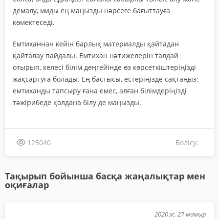
демалу, миды ең маңызды нәрсеге бағыттауға
көмектеседі.
Емтиханнан кейін барлық материалды қайтадан
қайталау пайдалы. Емтихан нәтижелерін талдай
отырып, келесі білім деңгейінде өз көрсеткіштеріңізді
жақсартуға болады. Ең бастысы, естеріңізде сақтаңыз:
емтиханды тапсыру ғана емес, алған білімдеріңізді
тәжірибеде қолдана білу де маңызды.
Бөлісу:
125040
Тақырып бойынша басқа жаңалықтар мен
оқиғалар
2020 ж. 27 мамыр