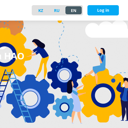
Log in
KZ
RU
EN
и НАО