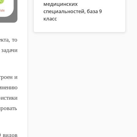
медицинских
специальностей, база 9
класс
кта, то
 задачи
троен и
мнению
ристики
ировать
9 видов