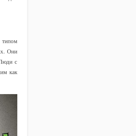
м типом
ах. Они
 Люди с
ким как