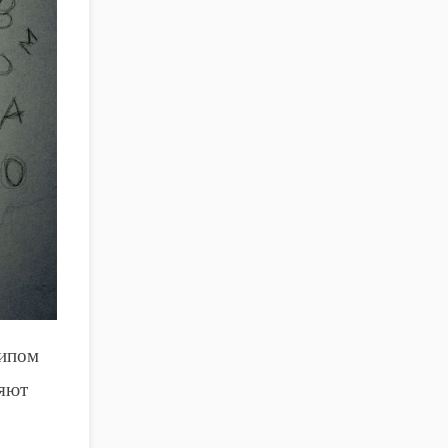
типом
няют