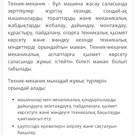
Техник-механик - бұл машина жасау саласында
зерттеулер жүргізу кезінде, сондай-ақ
машиналарды, тораптарды және механикалық
жабдықтарды жобалау, дайындау, монтаждау,
құрастыру, пайдалану, оларға техникалық қызмет
көрсету және жөндеу кезінде техникалық
міндеттерді орындайтын маман. Техник-механик
механикалық аспаптарға қызмет көрсету
саласында жұмыс істейтін білікті маман болып
табылады.
Техник-механик мынадай жұмыс түрлерін
орындай алады:
машиналар мен механикалық қондырғыларды
дайындауға, монтаждауға, пайдалануға, қызмет
көрсетуге және жөндеуге техникалық бақылауды
қамтамасыз ету;
қауіпсіздік ережелерін әзірлеу және сақталуын
бақылау;