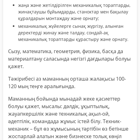
жаңа және жетілдірілген механикалық тораптарды,
жинақтаушы бұйымдарды, станоктар мен бақылау
құралдарын монтаждау және орнату;
механикалық жүйелерге сынақ жүргізу, алынған
деректерді жинау және талдау, сондай-ақ
механикалық тораптарды құрастыру және орнату.
Сызу, математика, геометрия, физика, басқа да
материалтану саласында негізгі дағдылары болуы
қажет.
Тәжірибесі аз маманның орташа жалақысы 100-
120 мың теңге аралығында.
Маманның бойында мынадай жеке қасиеттер
болуы қажет, мысалы: дәлдік, ұқыптылық,
жауапкершілік және техникалық ақыл-ой,
әдептілік, командада жұмыс істей білу. Техник-
механик – бұл өз жұмысының тәртібін өз бетінше
жоспарлай алатын және бизнеске толық көңіл