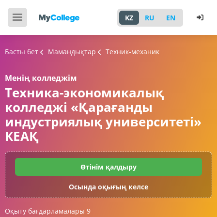
KZ
RU
EN
Басты бет
Мамандықтар
Техник-механик
Менің колледжім
Техника-экономикалық
колледжі «Қарағанды
индустриялық университеті»
КЕАҚ
Өтінім қалдыру
Осында оқығың келсе
Оқыту бағдарламалары
9