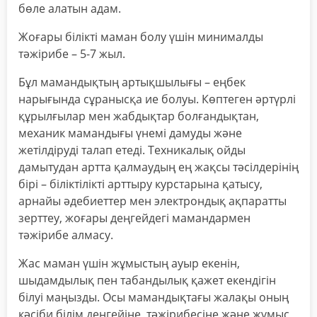
бөле алатын адам.
Жоғары білікті маман болу үшін минималды
тәжірибе – 5-7 жыл.
Бұл мамандықтың артықшылығы – еңбек
нарығында сұранысқа ие болуы. Көптеген әртүрлі
құрылғылар мен жабдықтар болғандықтан,
механик мамандығы үнемі дамуды және
жетілдіруді талап етеді. Техникалық ойды
дамытудан артта қалмаудың ең жақсы тәсілдерінің
бірі – біліктілікті арттыру курстарына қатысу,
арнайы әдебиеттер мен электрондық ақпаратты
зерттеу, жоғары деңгейдегі мамандармен
тәжірибе алмасу.
Жас маман үшін жұмыстың ауыр екенін,
шыдамдылық пен табандылық қажет екендігін
білуі маңызды. Осы мамандықтағы жалақы оның
кәсіби білім деңгейіне, тәжірибесіне және жұмыс