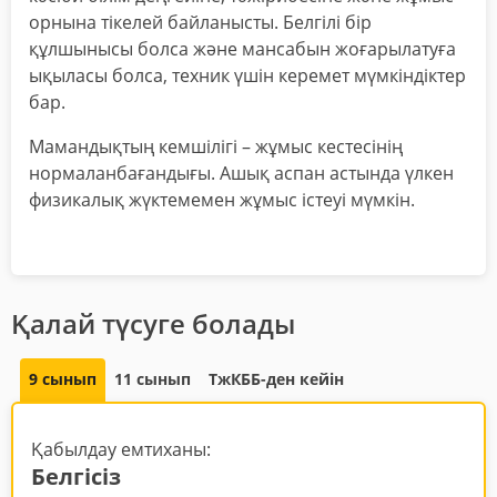
орнына тікелей байланысты. Белгілі бір
құлшынысы болса және мансабын жоғарылатуға
ықыласы болса, техник үшін керемет мүмкіндіктер
бар.
Мамандықтың кемшілігі – жұмыс кестесінің
нормаланбағандығы. Ашық аспан астында үлкен
физикалық жүктемемен жұмыс істеуі мүмкін.
Қалай түсуге болады
9 сынып
11 сынып
ТжКББ-ден кейін
Қабылдау емтиханы:
Белгісіз