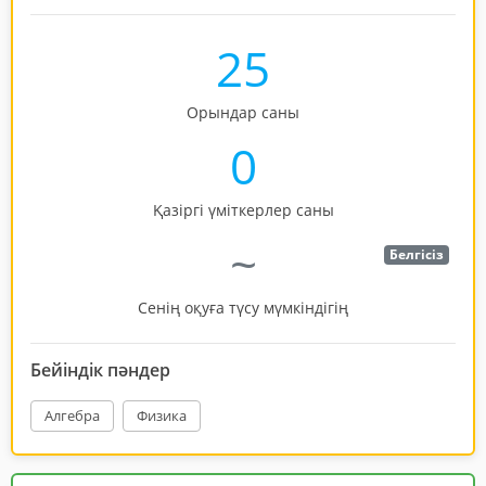
25
Орындар саны
0
Қазіргі үміткерлер саны
~
Белгісіз
Сенің оқуға түсу мүмкіндігің
Бейіндік пәндер
Алгебра
Физика