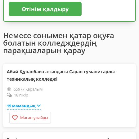
Өтінім қалдыру
Немесе сонымен қатар оқуға
болатын колледждердің
парақшаларын қарау
Абай Құнанбаев атындағы Саран гуманитарлы-
техникалық колледжі
65977 қаралым
18 пікір
19 мамандық
Маған ұнайды