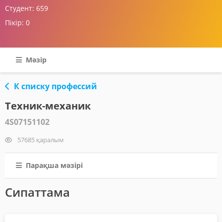
Студент:
659
Пікір:
0
Мәзір
К списку профессий
Техник-механик
4S07151102
57685 қаралым
Парақша мәзірі
Сипаттама