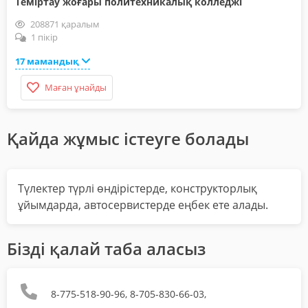
Теміртау жоғары политехникалық колледжі
208871 қаралым
1 пікір
17 мамандық
Маған ұнайды
Қайда жұмыс істеуге болады
Түлектер түрлі өндірістерде, конструкторлық
ұйымдарда, автосервистерде еңбек ете алады.
Бізді қалай таба аласыз
8-775-518-90-96, 8-705-830-66-03,