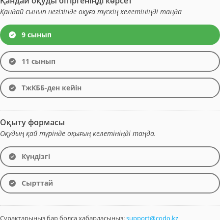
Қандай оқуды бітіргеніңді көрсет
Қандай сынып негізінде оқуға түскің келетініңді таңда
9 сынып
11 сынып
ТжКББ-ден кейін
Оқыту формасы
Оқудың қай түрінде оқығың келетініңді таңда.
Күндізгі
Сырттай
Сұрақтарыңыз бар болса хабарласыңыз:
support@codo.kz