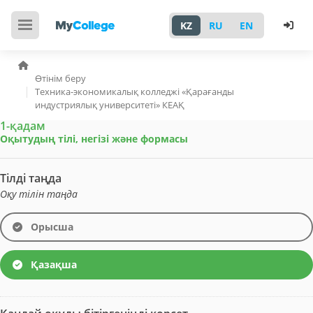
KZ
RU
EN
Өтінім беру
Техника-экономикалық колледжі «Қарағанды
индустриялық университеті» КЕАҚ
1-қадам
Оқытудың тілі, негізі және формасы
Тілді таңда
Оқу тілін таңда
Орысша
Қазақша