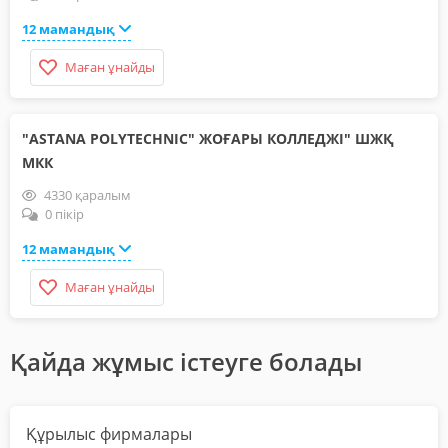
12 мамандық
Маған ұнайды
"ASTANA POLYTECHNIC" ЖОҒАРЫ КОЛЛЕДЖІ" ШЖҚ
МКК
4330 қаралым
0 пікір
12 мамандық
Маған ұнайды
Қайда жұмыс істеуге болады
Құрылыс фирмалары