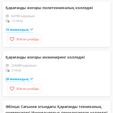
Қарағанды жоғары политехникалық колледжі
64769 қаралым
13 пікір
15 мамандық
Маған ұнайды
Қарағанды жоғары инжиниринг колледжі
224489 қаралым
2 пікір
20 мамандық
Маған ұнайды
Әбілқас Сағынов атындағы Қарағанды техникалық
университеті Инновациялық технологиялар колледжі