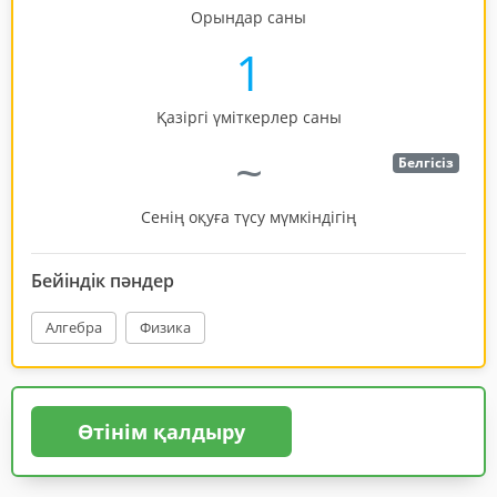
Орындар саны
1
Қазіргі үміткерлер саны
~
Белгісіз
Сенің оқуға түсу мүмкіндігің
Бейіндік пәндер
Алгебра
Физика
Өтінім қалдыру