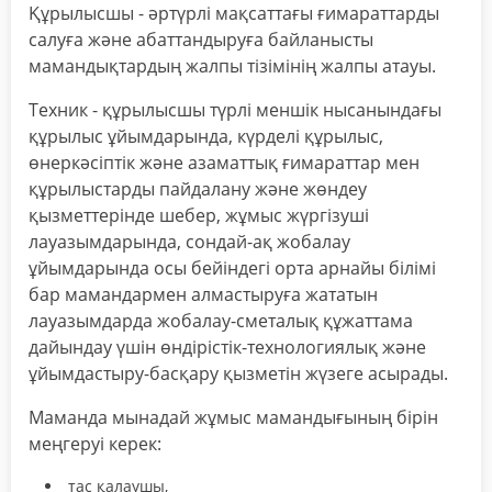
Құрылысшы - әртүрлі мақсаттағы ғимараттарды
салуға және абаттандыруға байланысты
мамандықтардың жалпы тізімінің жалпы атауы.
Техник - құрылысшы түрлі меншік нысанындағы
құрылыс ұйымдарында, күрделі құрылыс,
өнеркәсіптік және азаматтық ғимараттар мен
құрылыстарды пайдалану және жөндеу
қызметтерінде шебер, жұмыс жүргізуші
лауазымдарында, сондай-ақ жобалау
ұйымдарында осы бейіндегі орта арнайы білімі
бар мамандармен алмастыруға жататын
лауазымдарда жобалау-сметалық құжаттама
дайындау үшін өндірістік-технологиялық және
ұйымдастыру-басқару қызметін жүзеге асырады.
Маманда мынадай жұмыс мамандығының бірін
меңгеруі керек:
тас қалаушы,