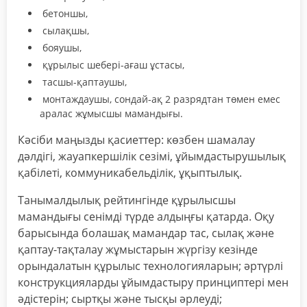
бетоншы,
сылақшы,
бояушы,
құрылыс шебері-ағаш ұстасы,
тасшы-қаптаушы,
монтаждаушы, сондай-ақ 2 разрядтан төмен емес
аралас жұмысшы мамандығы.
Кәсіби маңызды қасиеттер: көзбен шамалау
дәлдігі, жауапкершілік сезімі, ұйымдастырушылық
қабілеті, коммуникабельділік, ұқыптылық.
Танымалдылық рейтингінде құрылысшы
мамандығы сенімді түрде алдыңғы қатарда. Оқу
барысында болашақ мамандар тас, сылақ және
қаптау-тақталау жұмыстарын жүргізу кезінде
орындалатын құрылыс технологияларын; әртүрлі
конструкцияларды ұйымдастыру принциптері мен
әдістерін; сыртқы және тысқы әрлеуді;