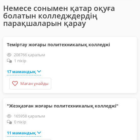
Немесе сонымен қатар оқуға
болатын колледждердің
парақшаларын қарау
Теміртау жоғары политехникалық колледжі
208766 қаралым
1 пікір
17 мамандық
Маған ұнайды
"Жезқазған жоғары политехникалық колледжі"
165958 қаралым
0 пікір
11 мамандық