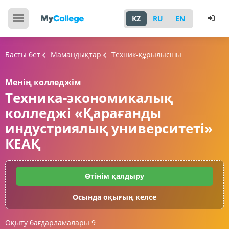
KZ
RU
EN
Басты бет
Мамандықтар
Техник-құрылысшы
Менің колледжім
Техника-экономикалық
колледжі «Қарағанды
индустриялық университеті»
КЕАҚ
Өтінім қалдыру
Осында оқығың келсе
Оқыту бағдарламалары
9