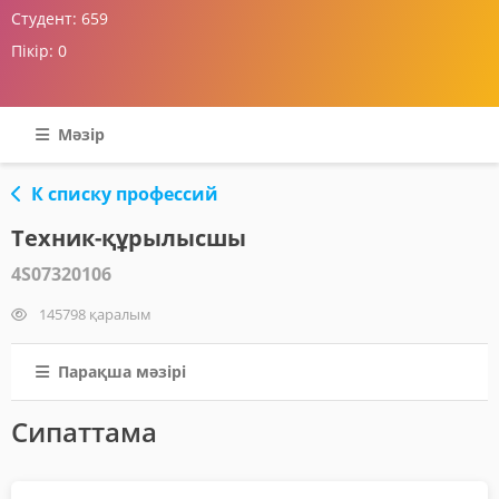
Студент:
659
Пікір:
0
Мәзір
К списку профессий
Техник-құрылысшы
4S07320106
145798 қаралым
Парақша мәзірі
Сипаттама