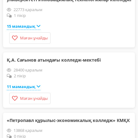
22773 қаралым
1 пікір
15 мамандық
Маған ұнайды
Қ.А. Сағынов атындағы колледж-мектебі
28400 қаралым
2 пікір
11 мамандық
Маған ұнайды
«Петропавл құрылыс-экономикалық колледж» КМҚК
13868 қаралым
0 пікір