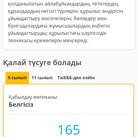
қолданылатын айлабұйымдардың, тетіктердің,
құралдардың негізгі түрлерін; құрылыс өндірісін
ұйымдастыру мәселелерін; бөлімдер мен
бригадалардағы жұмысшылардың еңбегін
ұйымдастыруды; құрылыстағы қауіпсіздік
техникасы ережелерін меңгереді.
Қалай түсуге болады
9 сынып
11 сынып
ТжКББ-ден кейін
Қабылдау емтиханы:
Белгісіз
165