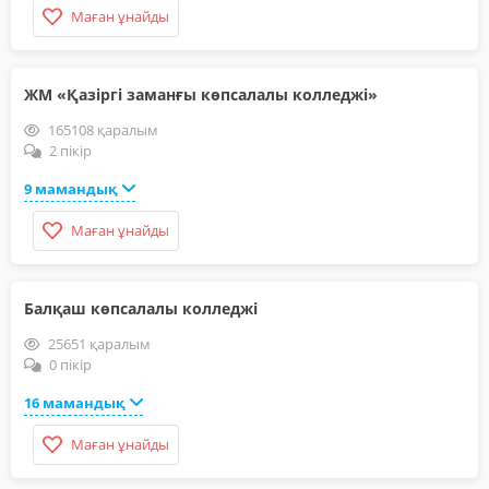
Маған ұнайды
ЖМ «Қазіргі заманғы көпсалалы колледжі»
165108 қаралым
2 пікір
9 мамандық
Маған ұнайды
Балқаш көпсалалы колледжі
25651 қаралым
0 пікір
16 мамандық
Маған ұнайды